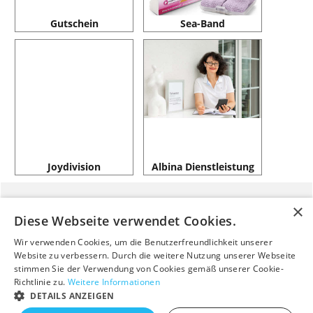
Gutschein
Sea-Band
Joydivision
Albina Dienstleistung
Baby Shop
Versandkosten
Diese Webseite verwendet Cookies.
Mama Shop
Wir verwenden Cookies, um die Benutzerfreundlichkeit unserer
ALBINA BLOG
Website zu verbessern. Durch die weitere Nutzung unserer Webseite
stimmen Sie der Verwendung von Cookies gemäß unserer Cookie-
Richtlinie zu.
Weitere Informationen
Bestellung widerrufen
DETAILS ANZEIGEN