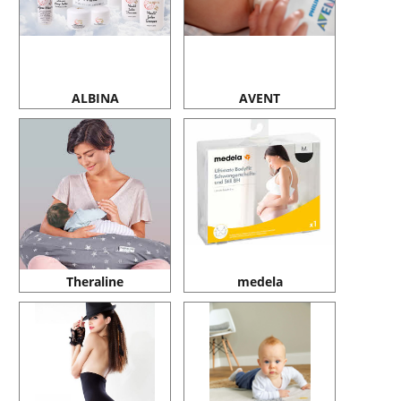
ALBINA
AVENT
Theraline
medela