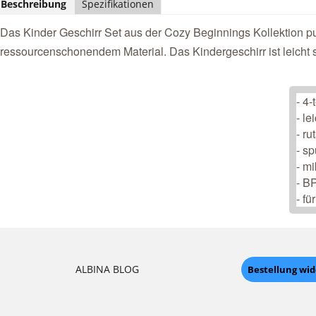
Beschreibung
Spezifikationen
Das Kinder Geschirr Set aus der Cozy Beginnings Kollektion pun
ressourcenschonendem Material. Das Kindergeschirr ist leicht
- 4-
- le
- ru
- s
- m
- BP
- f
ALBINA BLOG
Bestellung wi