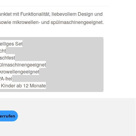
ktet mit Funktionalität, liebevollem Design und
 sowie mikrowellen- und spülmaschinengeeignet.
teiliges Set
icht
tschfest
pülmaschinengeeignet
ikrowellengeeignet
A-frei
ür Kinder ab 12 Monate
derrufen