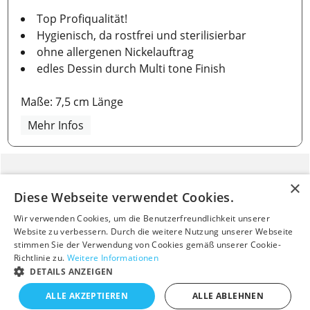
Top Profiqualität!
Hygienisch, da rostfrei und sterilisierbar
ohne allergenen Nickelauftrag
edles Dessin durch Multi tone Finish
Maße: 7,5 cm Länge
Mehr Infos
Baby Shop
Versandkosten
Diese Webseite verwendet Cookies.
Mama Shop
Wir verwenden Cookies, um die Benutzerfreundlichkeit unserer
ALBINA BLOG
Website zu verbessern. Durch die weitere Nutzung unserer Webseite
stimmen Sie der Verwendung von Cookies gemäß unserer Cookie-
Bestellung widerrufen
Richtlinie zu.
Weitere Informationen
DETAILS ANZEIGEN
ALLE AKZEPTIEREN
ALLE ABLEHNEN